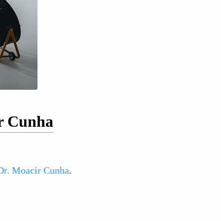
ir Cunha
Dr. Moacir Cunha
.