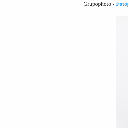
Grupophoto -
Foto
2
Curtir
Comentar