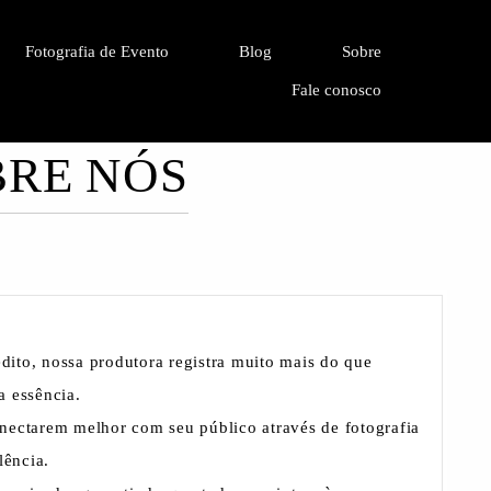
Fotografia de Evento
Blog
Sobre
Fale conosco
BRE NÓS
ito, nossa produtora registra muito mais do que
a essência.
onectarem melhor com seu público através de
fotografia
lência.