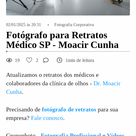
02/01/2025 às 20:31
Fotografia Corporativa
Fotógrafo para Retratos
Médico SP - Moacir Cunha
19
2
1min de leitura
Atualizamos o retratos dos médicos e
colaboradores da clínica de olhos -
Dr. Moacir
Cunha
.
Precisando de
fotógrafo de retratos
para sua
empresa?
Fale conosco
.
Grupophoto -
Fotografia Profissional
e
Vídeos