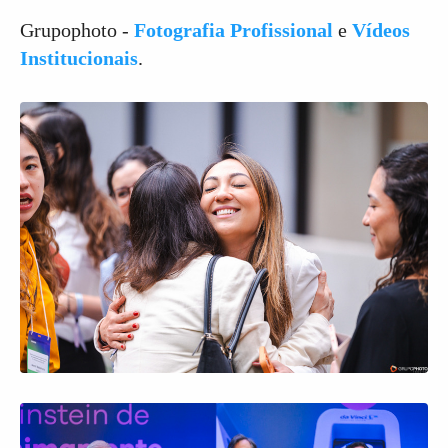
Grupophoto -
Fotografia Profissional
e
Vídeos
Institucionais
.