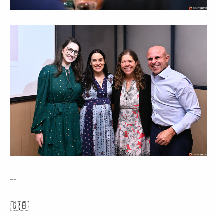
--
🇬🇧