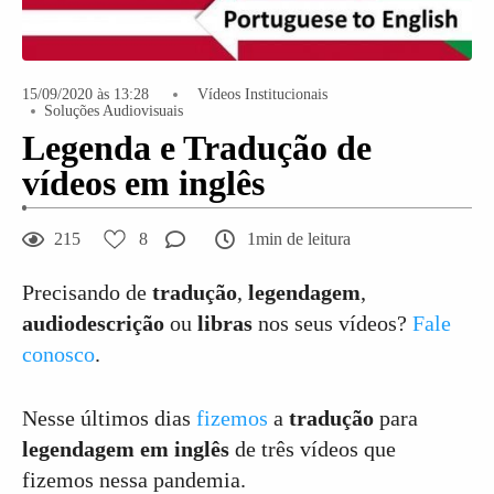
15/09/2020 às 13:28
Vídeos Institucionais
Soluções Audiovisuais
Legenda e Tradução de
vídeos em inglês
215
8
1min de leitura
Precisando de
tradução
,
legendagem
,
audiodescrição
ou
libras
nos seus vídeos?
Fale
conosco
.
Nesse últimos dias
fizemos
a
tradução
para
legendagem em inglês
de três vídeos que
fizemos nessa pandemia.